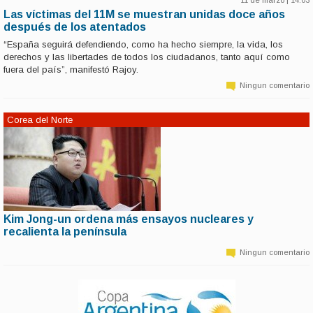
11 de marzo | 14:03
Las víctimas del 11M se muestran unidas doce años
después de los atentados
“España seguirá defendiendo, como ha hecho siempre, la vida, los
derechos y las libertades de todos los ciudadanos, tanto aquí como
fuera del país”, manifestó Rajoy.
Ningun comentario
Corea del Norte
Kim Jong-un ordena más ensayos nucleares y
11 de marzo | 14:02
recalienta la península
Kim Jong-un, ordenó hoy a su Ejército preparar nuevos ensayos nucleares,
con lo que elevó aún más la tensión en la ya bullente Península de Corea,
Ningun comentario
tras los ensayos misilísticos del Norte, las sanciones internacionales
impuestas a Pyongyang y las maniobras militares conjuntas de Seúl y
Washington.