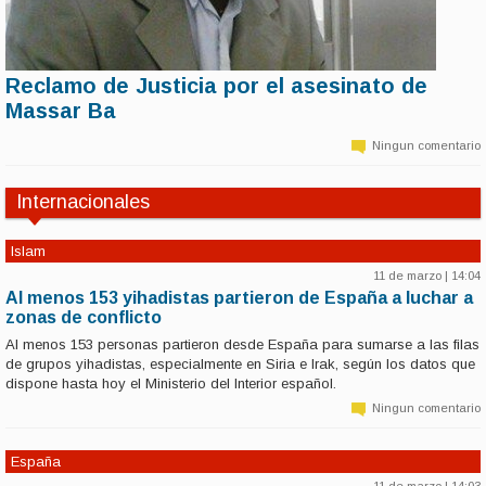
Reclamo de Justicia por el asesinato de
11 de marzo | 11:58
Massar Ba
Dolor y reclamos por la muerte del activista senegalés Massar Ba
era un destacado luchador por los derechos de la comunidad afro en
Ningun comentario
Argentina, en especial, por la comunidad senegalesa….
Internacionales
Islam
11 de marzo | 14:04
Al menos 153 yihadistas partieron de España a luchar a
zonas de conflicto
Al menos 153 personas partieron desde España para sumarse a las filas
de grupos yihadistas, especialmente en Siria e Irak, según los datos que
dispone hasta hoy el Ministerio del Interior español.
Ningun comentario
España