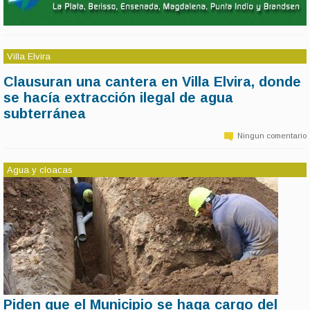
Villa Elvira
Clausuran una cantera en Villa Elvira, donde
11 de marzo | 14:39
se hacía extracción ilegal de agua
La Subsecretaria de Convivencia y Control Ciudadano de la
Municipalidad de La Plata, realizó una clausura en una cantera, de la
subterránea
calle 620 de la localidad de Villa Elvira, por realizan extracción ilegal
de agua subterránea.
Ningun comentario
Agua y cloacas
Piden que el Municipio se haga cargo del
11 de marzo | 14:37