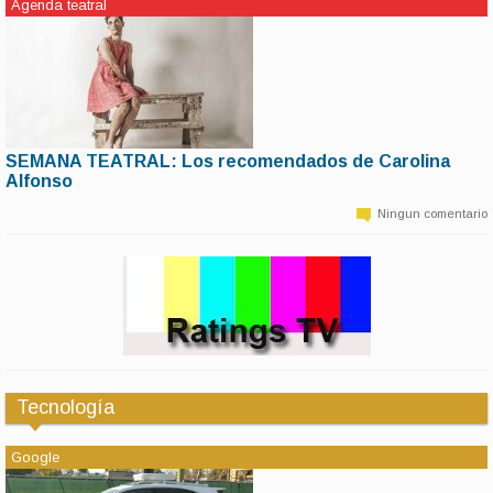
Agenda teatral
SEMANA TEATRAL: Los recomendados de Carolina
10 de marzo | 16:50
Alfonso
ALGUNAS OBRAS EN CARTEL – ESTRENOS Y REESTRENOS IMPERDIBLES
MIÉRCOLES 21 HS YO NO DUERMO LA SIESTA Dramaturgia y dirección:
Ningun comentario
Paula Marull Una historia atravesada por ese territorio que excede…
Tecnología
Google