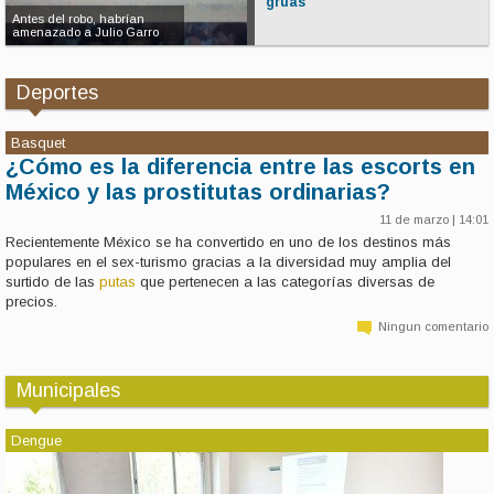
grúas
restauración y puesta en
La Ciudad busca reac
valor de la gruta del Paseo
el plan para que vuel
del Bosque
grúas
Deportes
Basquet
¿Cómo es la diferencia entre las escorts en
México y las prostitutas ordinarias?
11 de marzo | 14:01
Recientemente México se ha convertido en uno de los destinos más
populares en el sex-turismo gracias a la diversidad muy amplia del
surtido de las
putas
que pertenecen a las categorías diversas de
precios.
Ningun comentario
Municipales
Dengue