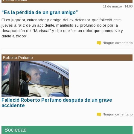
11 de marzo | 14:00
“Es la pérdida de un gran amigo”
El ex jugador, entrenador y amigo del ex defensor, que falleció este
jueves a raíz de un accidente, manifestó su profundo dolor por la
desaparición del “Mariscal” y dijo que “es un dolor que conmueve y
duele a todos”.
Ningun comentario
Roberto Perfumo
Falleció Roberto Perfumo después de un grave
11 de marzo | 6:37
accidente
El ex jugador de Racing y la Selección, entre otros, y actual comentarista de
fútbol, se cayó de una escalera en un local de comidas y el golpe le provocó
Ningun comentario
traumatismo de cráneo.
Sociedad