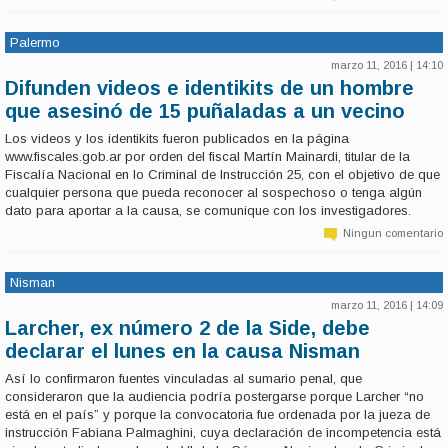
crimen en el que fueron asesinados en 2008 Sebastián Forza (34),
Damián Ferrón (37) y Leopoldo Bina (35).
Palermo
marzo 11, 2016 | 14:10
Difunden videos e identikits de un hombre
que asesinó de 15 puñaladas a un vecino
Los videos y los identikits fueron publicados en la página
www.fiscales.gob.ar por orden del fiscal Martín Mainardi, titular de la
Fiscalía Nacional en lo Criminal de Instrucción 25, con el objetivo de que
cualquier persona que pueda reconocer al sospechoso o tenga algún
dato para aportar a la causa, se comunique con los investigadores.
Ningun comentario
Nisman
marzo 11, 2016 | 14:09
Larcher, ex número 2 de la Side, debe
declarar el lunes en la causa Nisman
Así lo confirmaron fuentes vinculadas al sumario penal, que
consideraron que la audiencia podría postergarse porque Larcher “no
está en el país” y porque la convocatoria fue ordenada por la jueza de
instrucción Fabiana Palmaghini, cuya declaración de incompetencia está