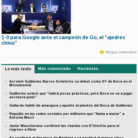
1-0 para Google ante el campeón de Go, el “ajedrez
10 de marzo | 6:43
chino”
El sistema de inteligencia artificial del gigante de la red se impuso en el
primer match de un torneo en donde compite contra un surcoreano, líder del
Ningun comentario
ranking desde hace una década, para determinar si el hombre es mejor o no
que la máquina.
Más comentado
Recientes
Lo más leído
Así vivió Guillermo Barros Schelotto su debut como DT de Boca en el
Monumental
Guillermo aclaró que “habrá pocas prácticas, pero Boca no va a jugar
así hasta junio”
Gallardo habló de amargura y apuntó al planteo del Boca de Guillermo
Repudio en las redes sociales por militante que “llama a matar” a
Antonia Macri
Javier Mascherano confirmó las charlas con D’Onofrio para el
regreso a River
Se confirmó el desgarro de Maidana y se perderá al menos cinco