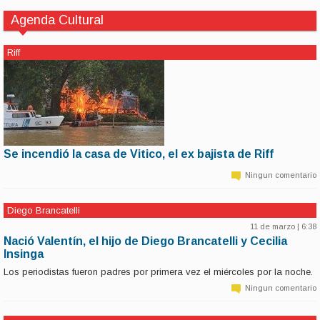
Agenda Cultural
Riff
Se incendió la casa de Vitico, el ex bajista de Riff
11 de marzo | 6:38
La vivienda, ubicada en el delta del Tigre, se prendió fuego a las 7 de la
Ningun comentario
mañana. En ese lugar estuvo la última sala de ensayo de la mítica banda de
Pappo.
Diego Brancatelli
11 de marzo | 6:38
Nació Valentín, el hijo de Diego Brancatelli y Cecilia
Insinga
Los periodistas fueron padres por primera vez el miércoles por la noche.
Ningun comentario