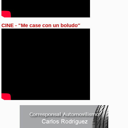
CINE - "Me case con un boludo″