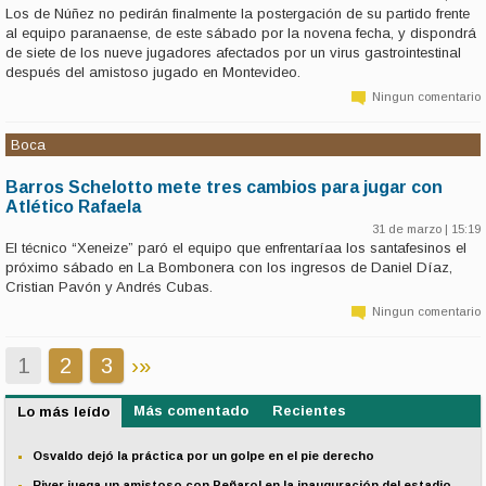
Los de Núñez no pedirán finalmente la postergación de su partido frente
al equipo paranaense, de este sábado por la novena fecha, y dispondrá
de siete de los nueve jugadores afectados por un virus gastrointestinal
después del amistoso jugado en Montevideo.
Ningun comentario
Boca
Barros Schelotto mete tres cambios para jugar con
Atlético Rafaela
31 de marzo | 15:19
El técnico “Xeneize” paró el equipo que enfrentaríaa los santafesinos el
próximo sábado en La Bombonera con los ingresos de Daniel Díaz,
Cristian Pavón y Andrés Cubas.
Ningun comentario
1
2
3
›
»
Más comentado
Recientes
Lo más leído
Osvaldo dejó la práctica por un golpe en el pie derecho
River juega un amistoso con Peñarol en la inauguración del estadio