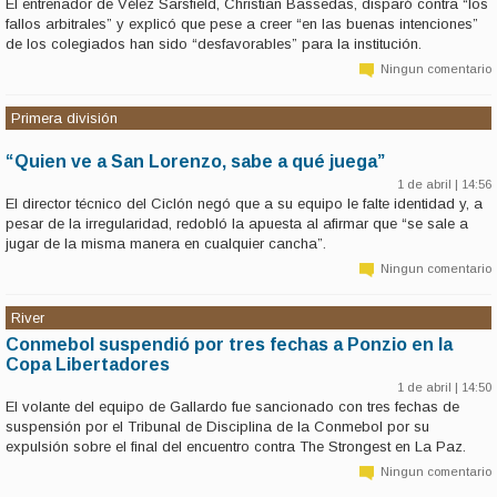
El entrenador de Vélez Sarsfield, Christian Bassedas, disparó contra “los
fallos arbitrales” y explicó que pese a creer “en las buenas intenciones”
de los colegiados han sido “desfavorables” para la institución.
Ningun comentario
Primera división
“Quien ve a San Lorenzo, sabe a qué juega”
1 de abril | 14:56
El director técnico del Ciclón negó que a su equipo le falte identidad y, a
pesar de la irregularidad, redobló la apuesta al afirmar que “se sale a
jugar de la misma manera en cualquier cancha”.
Ningun comentario
River
Conmebol suspendió por tres fechas a Ponzio en la
Copa Libertadores
1 de abril | 14:50
El volante del equipo de Gallardo fue sancionado con tres fechas de
suspensión por el Tribunal de Disciplina de la Conmebol por su
expulsión sobre el final del encuentro contra The Strongest en La Paz.
Ningun comentario