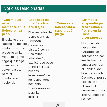
Noticias relacionadas
“Con mis 36
Bassedas se
Conmebol
años, mi
quejó de los
“Quien ve a
suspendió por
momento en la
arbitrajes
San Lorenzo,
tres fechas a
Selección ya
sabe a qué
Ponzio en la
El entrenador de
pasó”
juega”
Copa
Vélez Sarsfield,
Libertadores
El delantero de
Christian
El volante del
Racing se mostró
Bassedas,
equipo de
conforme con su
disparó contra
Gallardo fue
presente en la
“los fallos
sancionado con
Academia pero
arbitrales” y
tres fechas de
negó que tenga
explicó que pese
suspensión por
chances de
a creer “en las
el Tribunal de
volver a jugar
buenas
Disciplina de la
para el
intenciones” de
Conmebol por su
combinado
los colegiados
expulsión sobre
nacional.
han sido
el final del
“desfavorables”
encuentro contra
para la
The Strongest en
institución.
La Paz.
<
>