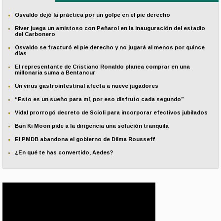
Osvaldo dejó la práctica por un golpe en el pie derecho
River juega un amistoso con Peñarol en la inauguración del estadio
del Carbonero
Osvaldo se fracturó el pie derecho y no jugará al menos por quince
días
El representante de Cristiano Ronaldo planea comprar en una
millonaria suma a Bentancur
Un virus gastrointestinal afecta a nueve jugadores
“Esto es un sueño para mí, por eso disfruto cada segundo”
Vidal prorrogó decreto de Scioli para incorporar efectivos jubilados
Ban Ki Moon pide a la dirigencia una solución tranquila
El PMDB abandona el gobierno de Dilma Rousseff
¿En qué te has convertido, Aedes?