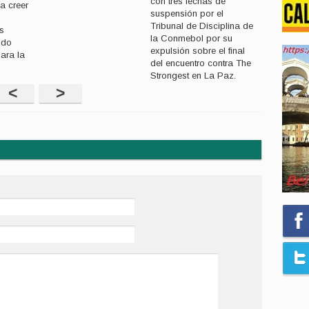
con tres fechas de
a creer
suspensión por el
Tribunal de Disciplina de
os
la Conmebol por su
ido
expulsión sobre el final
ara la
del encuentro contra The
Strongest en La Paz.
<
>