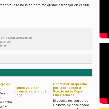
 reserva, eso no lo sé pero me gustaría trabajar en el club,
 en la Copa Libertadores
Patronato
dores
ejó de
Conmebol suspendió
“Quien ve a San
por tres fechas a
El campeó
Lorenzo, sabe a qué
Ponzio en la Copa
se inspira
Vélez
juega”
Libertadores
para llega
n
mejor de l
El volante del equipo de
ó contra
Gallardo fue sancionado
les” y