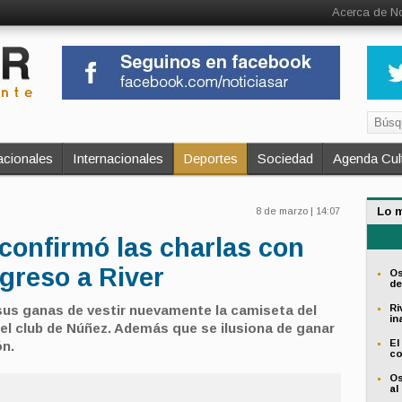
Acerca de No
cionales
Internacionales
Deportes
Sociedad
Agenda Cult
Lo 
8 de marzo | 14:07
confirmó las charlas con
egreso a River
Os
de
sus ganas de vestir nuevamente la camiseta del
Ri
in
n el club de Núñez. Además que se ilusiona de ganar
El
ón.
co
Os
al