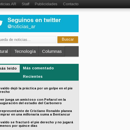
ticias.AR
Staff
Publicidades
Contacto
ural
Tecnología
Columnas
Más comentado
más leído
Recientes
valdo dejó la práctica por un golpe en el pie
recho
ver juega un amistoso con Peñarol en la
auguración del estadio del Carbonero
 representante de Cristiano Ronaldo planea
mprar en una millonaria suma a Bentancur
valdo se fracturó el pie derecho y no jugará
 menos por quince días