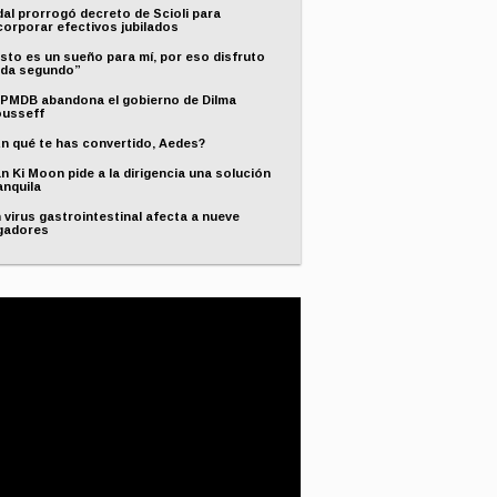
dal prorrogó decreto de Scioli para
corporar efectivos jubilados
sto es un sueño para mí, por eso disfruto
da segundo”
 PMDB abandona el gobierno de Dilma
usseff
n qué te has convertido, Aedes?
n Ki Moon pide a la dirigencia una solución
anquila
 virus gastrointestinal afecta a nueve
gadores