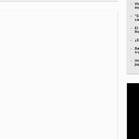
Vi
in
“E
ca
El
Ro
¿E
Ba
tr
Un
ju