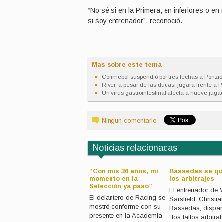
“No sé si en la Primera, en inferiores o en
si soy entrenador”, reconoció.
Mas sobre este tema
Conmebol suspendió por tres fechas a Ponzio
River, a pesar de las dudas, jugará frente a 
Un virus gastrointestinal afecta a nueve juga
Ningun comentario
Noticias relacionadas
“Con mis 36 años, mi
Bassedas se qu
El representante de
momento en la
los arbitrajes
Marcelo Barovero
Selección ya pasó”
El entrenador de 
develó que el ’1′ irá a
El delantero de Racing se
Sarsfield, Christia
Veracruz y ‘culpó’ al
mostró conforme con su
Bassedas, dispar
Tata Martino por el
presente en la Academia
exilio
“los fallos arbitra