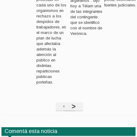
argentinos”, dijo
cada uno de los
fuentes judiciales.
hoy a Télam una
organismos en
de las integrantes
rechazo a los
del contingente
despidos de
que se identificó
trabajadores, en
con el nombre de
el marco de un
Verónica.
plan de lucha
que afectaba
además la
atención al
público en
distintas
reparticiones
públicas
porteñas.
<
>
Comentá esta noticia