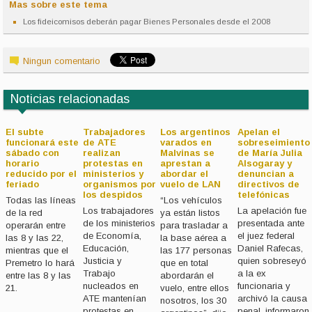
Mas sobre este tema
Los fideicomisos deberán pagar Bienes Personales desde el 2008
Ningun comentario
Noticias relacionadas
El subte
Trabajadores
Los argentinos
Apelan el
funcionará este
de ATE
varados en
sobreseimiento
sábado con
realizan
Malvinas se
de María Julia
horario
protestas en
aprestan a
Alsogaray y
reducido por el
ministerios y
abordar el
denuncian a
feriado
organismos por
vuelo de LAN
directivos de
los despidos
telefónicas
Todas las líneas
“Los vehículos
Los trabajadores
La apelación fue
de la red
ya están listos
de los ministerios
presentada ante
operarán entre
para trasladar a
de Economía,
el juez federal
las 8 y las 22,
la base aérea a
Educación,
Daniel Rafecas,
mientras que el
las 177 personas
Justicia y
quien sobreseyó
Premetro lo hará
que en total
Trabajo
a la ex
entre las 8 y las
abordarán el
nucleados en
funcionaria y
21.
vuelo, entre ellos
ATE mantenían
archivó la causa
nosotros, los 30
protestas en
penal, informaron