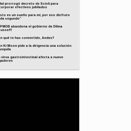
dal prorrogó decreto de Scioli para
corporar efectivos jubilados
sto es un sueño para mí, por eso disfruto
da segundo”
 PMDB abandona el gobierno de Dilma
usseff
n qué te has convertido, Aedes?
n Ki Moon pide a la dirigencia una solución
anquila
 virus gastrointestinal afecta a nueve
gadores