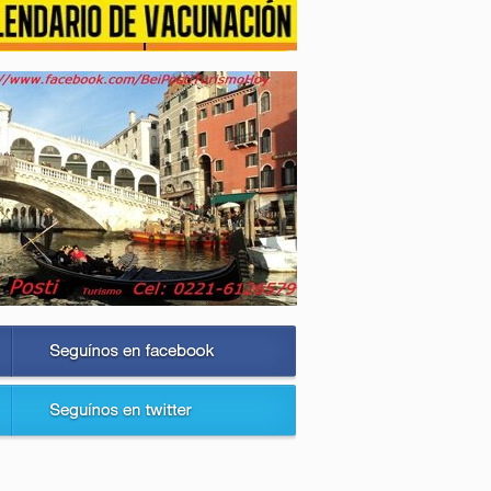
cobran esos
establecimientos: el
incremento se aplicará a
partir de abril, mientras
que el pago
correspondiente a marzo
se prorrateará en nueve
cuotas buscando
morigerar el impacto al
bolsillo.