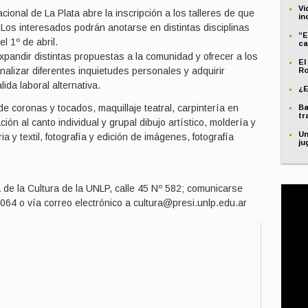
Vi
ional de La Plata abre la inscripción a los talleres de que
in
. Los interesados podrán anotarse en distintas disciplinas
“E
l 1º de abril.
ca
expandir distintas propuestas a la comunidad y ofrecer a los
El
alizar diferentes inquietudes personales y adquirir
Ro
lida laboral alternativa.
¿E
de coronas y tocados, maquillaje teatral, carpintería en
Ba
tr
ión al canto individual y grupal dibujo artístico, moldería y
Un
 y textil, fotografía y edición de imágenes, fotografía
ju
 de la Cultura de la UNLP, calle 45 Nº 582; comunicarse
064 o vía correo electrónico a
cultura@presi.unlp.edu.ar