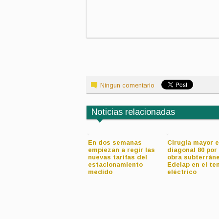
Ningun comentario
Noticias relacionadas
La Municipalidad
En dos semanas
Cirugía mayor 
avanza con el
empiezan a regir las
diagonal 80 por
operativo especial
nuevas tarifas del
obra subterrán
para recibir a Coldplay
estacionamiento
Edelap en el te
medido
eléctrico