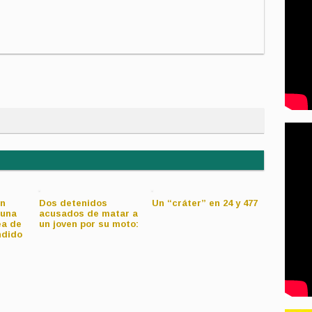
en
Dos detenidos
Un “cráter” en 24 y 477
Obra sin 
 una
acusados de matar a
baja presi
ea de
un joven por su moto:
Ringuelet
ndido