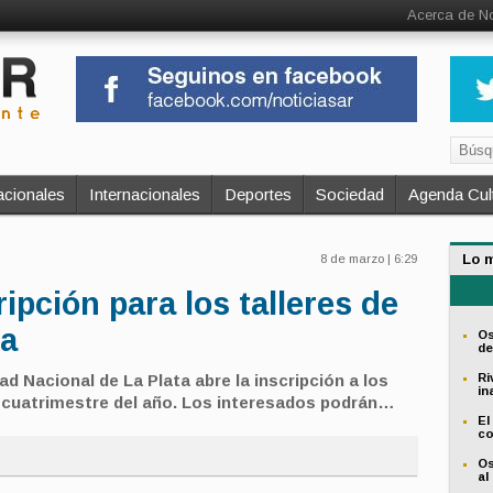
Acerca de No
cionales
Internacionales
Deportes
Sociedad
Agenda Cult
Lo 
8 de marzo | 6:29
ripción para los talleres de
ra
Os
de
ad Nacional de La Plata abre la inscripción a los
Ri
in
er cuatrimestre del año. Los interesados podrán…
El
co
Os
al