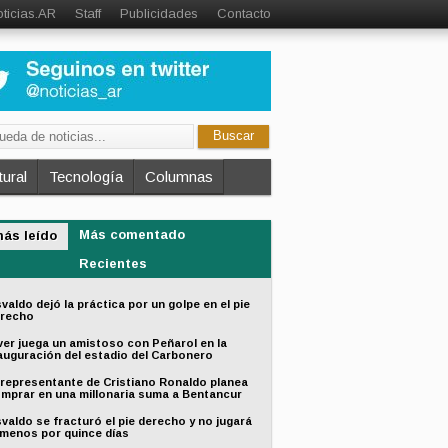
ticias.AR
Staff
Publicidades
Contacto
ural
Tecnología
Columnas
Más comentado
más leído
Recientes
valdo dejó la práctica por un golpe en el pie
recho
ver juega un amistoso con Peñarol en la
auguración del estadio del Carbonero
 representante de Cristiano Ronaldo planea
mprar en una millonaria suma a Bentancur
valdo se fracturó el pie derecho y no jugará
 menos por quince días