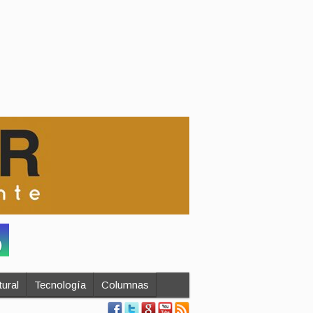
ural
Tecnología
Columnas