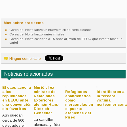
Mas sobre este tema
Corea del Norte lanzó un nuevo misil de corto alcance
Corea del Norte lanzó varios misiles
Corea del Norte condenó a 15 años al joven de EEUU que intentó robar un
cartel
Ningun comentario
Noticias relacionadas
El caos acecha
Murió el ex
a los
ministro de
Refugiados
Identificaron a
republicanos
Relaciones
abandonados
la tercera
en EEUU ante
Exteriores
como
víctima
una convención
alemán Hans-
mercancías en
norteamericana
sin favoritos
Dietrich
el puerto
Genscher
ateniense del
Aún quedan
Pireo
La canciller
cerca de 800
alemana y líder
delegados en