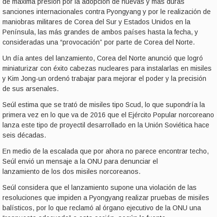
de máxima presión por la adopción de nuevas y más duras
sanciones internacionales contra Pyongyang y por le realización de
maniobras militares de Corea del Sur y Estados Unidos en la
Península, las más grandes de ambos países hasta la fecha, y
consideradas una “provocación” por parte de Corea del Norte.
Un día antes del lanzamiento, Corea del Norte anunció que logró
miniaturizar con éxito cabezas nucleares para instalarlas en misiles
y Kim Jong-un ordenó trabajar para mejorar el poder y la precisión
de sus arsenales.
Seúl estima que se trató de misiles tipo Scud, lo que supondría la
primera vez en lo que va de 2016 que el Ejército Popular norcoreano
lanza este tipo de proyectil desarrollado en la Unión Soviética hace
seis décadas.
En medio de la escalada que por ahora no parece encontrar techo,
Seúl envió un mensaje a la ONU para denunciar el
lanzamiento de los dos misiles norcoreanos.
Seúl considera que el lanzamiento supone una violación de las
resoluciones que impiden a Pyongyang realizar pruebas de misiles
balísticos, por lo que reclamó al órgano ejecutivo de la ONU una