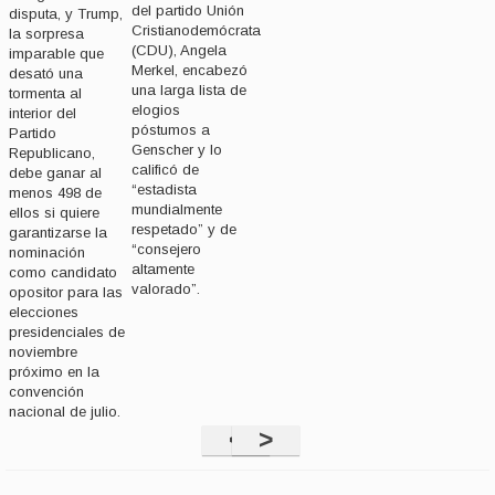
del partido Unión
disputa, y Trump,
Cristianodemócrata
la sorpresa
(CDU), Angela
imparable que
Merkel, encabezó
desató una
una larga lista de
tormenta al
elogios
interior del
póstumos a
Partido
Genscher y lo
Republicano,
calificó de
debe ganar al
“estadista
menos 498 de
mundialmente
ellos si quiere
respetado” y de
garantizarse la
“consejero
nominación
altamente
como candidato
valorado”.
opositor para las
elecciones
presidenciales de
noviembre
próximo en la
convención
nacional de julio.
<
>