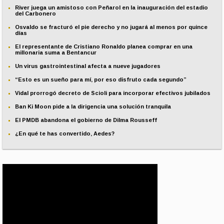
River juega un amistoso con Peñarol en la inauguración del estadio
del Carbonero
Osvaldo se fracturó el pie derecho y no jugará al menos por quince
días
El representante de Cristiano Ronaldo planea comprar en una
millonaria suma a Bentancur
Un virus gastrointestinal afecta a nueve jugadores
“Esto es un sueño para mí, por eso disfruto cada segundo”
Vidal prorrogó decreto de Scioli para incorporar efectivos jubilados
Ban Ki Moon pide a la dirigencia una solución tranquila
El PMDB abandona el gobierno de Dilma Rousseff
¿En qué te has convertido, Aedes?