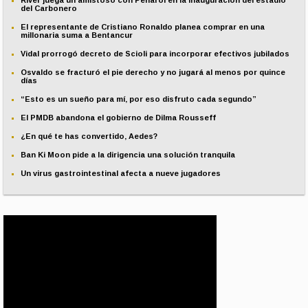
River juega un amistoso con Peñarol en la inauguración del estadio
del Carbonero
El representante de Cristiano Ronaldo planea comprar en una
millonaria suma a Bentancur
Vidal prorrogó decreto de Scioli para incorporar efectivos jubilados
Osvaldo se fracturó el pie derecho y no jugará al menos por quince
días
“Esto es un sueño para mí, por eso disfruto cada segundo”
El PMDB abandona el gobierno de Dilma Rousseff
¿En qué te has convertido, Aedes?
Ban Ki Moon pide a la dirigencia una solución tranquila
Un virus gastrointestinal afecta a nueve jugadores