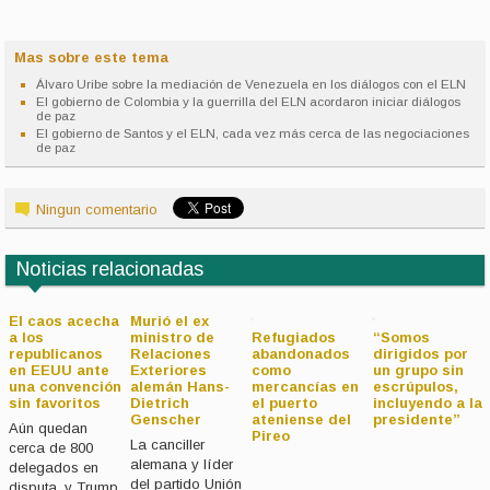
Mas sobre este tema
Álvaro Uribe sobre la mediación de Venezuela en los diálogos con el ELN
El gobierno de Colombia y la guerrilla del ELN acordaron iniciar diálogos
de paz
El gobierno de Santos y el ELN, cada vez más cerca de las negociaciones
de paz
Ningun comentario
Noticias relacionadas
El caos acecha
Murió el ex
a los
ministro de
Refugiados
“Somos
republicanos
Relaciones
abandonados
dirigidos por
en EEUU ante
Exteriores
como
un grupo sin
una convención
alemán Hans-
mercancías en
escrúpulos,
sin favoritos
Dietrich
el puerto
incluyendo a la
Genscher
ateniense del
presidente”
Aún quedan
Pireo
La canciller
cerca de 800
alemana y líder
delegados en
del partido Unión
disputa, y Trump,