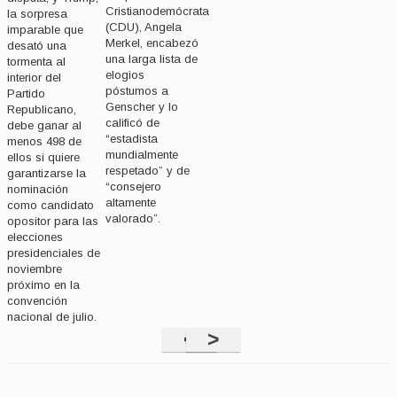
Cristianodemócrata
la sorpresa
(CDU), Angela
imparable que
Merkel, encabezó
desató una
una larga lista de
tormenta al
elogios
interior del
póstumos a
Partido
Genscher y lo
Republicano,
calificó de
debe ganar al
“estadista
menos 498 de
mundialmente
ellos si quiere
respetado” y de
garantizarse la
“consejero
nominación
altamente
como candidato
valorado”.
opositor para las
elecciones
presidenciales de
noviembre
próximo en la
convención
nacional de julio.
<
>