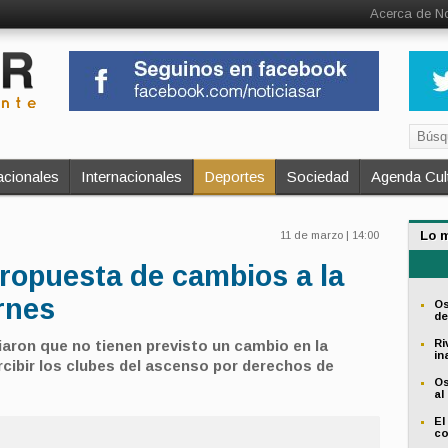
Acerca de No
cionales
Internacionales
Deportes
Sociedad
Agenda Cult
Lo 
11 de marzo | 14:00
propuesta de cambios a la
rnes
Os
de
iaron que no tienen previsto un cambio en la
Ri
in
cibir los clubes del ascenso por derechos de
Os
al
El
co