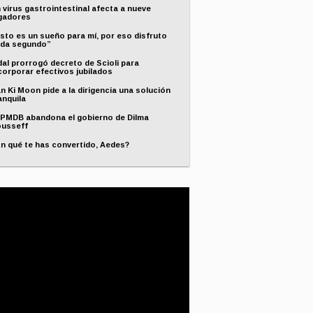
 virus gastrointestinal afecta a nueve
gadores
sto es un sueño para mí, por eso disfruto
da segundo”
dal prorrogó decreto de Scioli para
corporar efectivos jubilados
n Ki Moon pide a la dirigencia una solución
anquila
 PMDB abandona el gobierno de Dilma
usseff
n qué te has convertido, Aedes?