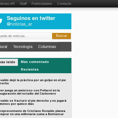
ticias.AR
Staff
Publicidades
Contacto
ural
Tecnología
Columnas
Más comentado
más leído
Recientes
valdo dejó la práctica por un golpe en el pie
recho
ver juega un amistoso con Peñarol en la
auguración del estadio del Carbonero
valdo se fracturó el pie derecho y no jugará
 menos por quince días
 representante de Cristiano Ronaldo planea
mprar en una millonaria suma a Bentancur