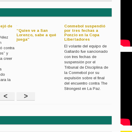
ejó de
Conmebol suspendió
“Quien ve a San
por tres fechas a
El campeó
Lorenzo, sabe a qué
Ponzio en la Copa
se inspira
Vélez
juega”
Libertadores
para llega
n
mejor de l
El volante del equipo de
ó contra
Gallardo fue sancionado
les” y
con tres fechas de
a creer
suspensión por el
Tribunal de Disciplina de
os
la Conmebol por su
ido
expulsión sobre el final
ara la
del encuentro contra The
Strongest en La Paz.
<
>