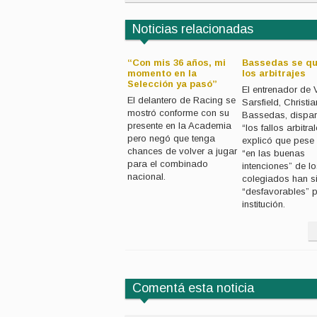
Noticias relacionadas
“Con mis 36 años, mi
Bassedas se qu
El representante de
momento en la
los arbitrajes
Marcelo Barovero
Selección ya pasó”
El entrenador de 
develó que el ’1′ irá a
El delantero de Racing se
Sarsfield, Christia
Veracruz y ‘culpó’ al
mostró conforme con su
Bassedas, dispar
Tata Martino por el
presente en la Academia
exilio
“los fallos arbitra
pero negó que tenga
explicó que pese 
chances de volver a jugar
“en las buenas
para el combinado
intenciones” de l
nacional.
colegiados han s
“desfavorables” p
institución.
Comentá esta noticia