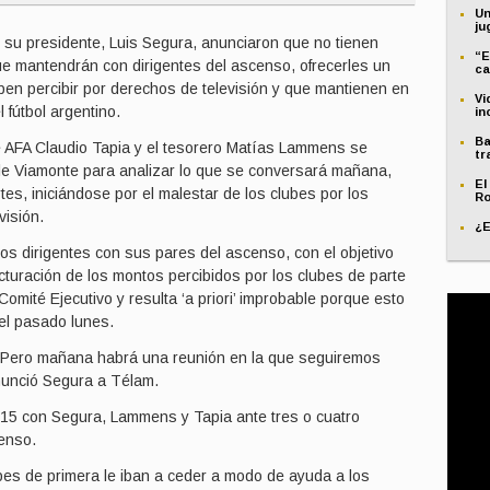
Un
ju
su presidente, Luis Segura, anunciaron que no tienen
“E
que mantendrán con dirigentes del ascenso, ofrecerles un
ca
en percibir por derechos de televisión y que mantienen en
Vi
 fútbol argentino.
in
Ba
e AFA Claudio Tapia y el tesorero Matías Lammens se
tr
calle Viamonte para analizar lo que se conversará mañana,
El
tes, iniciándose por el malestar de los clubes por los
Ro
visión.
¿E
s dirigentes con sus pares del ascenso, con el objetivo
cturación de los montos percibidos por los clubes de parte
omité Ejecutivo y resulta ‘a priori’ improbable porque esto
del pasado lunes.
. Pero mañana habrá una reunión en la que seguiremos
nunció Segura a Télam.
15 con Segura, Lammens y Tapia ante tres o cuatro
enso.
es de primera le iban a ceder a modo de ayuda a los