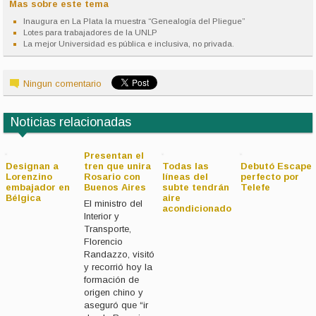
Mas sobre este tema
Inaugura en La Plata la muestra “Genealogía del Pliegue”
Lotes para trabajadores de la UNLP
La mejor Universidad es pública e inclusiva, no privada.
Ningun comentario
Noticias relacionadas
Presentan el
Designan a
tren que unira
Todas las
Debutó Escape
Lorenzino
Rosario con
líneas del
perfecto por
embajador en
Buenos Aires
subte tendrán
Telefe
Bélgica
aire
El ministro del
acondicionado
Interior y
Transporte,
Florencio
Randazzo, visitó
y recorrió hoy la
formación de
origen chino y
aseguró que “ir