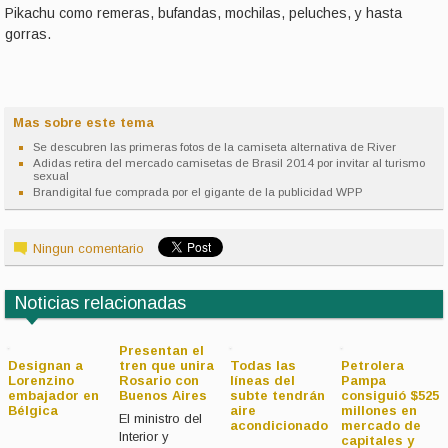
Pikachu como remeras, bufandas, mochilas, peluches, y hasta
gorras.
Mas sobre este tema
Se descubren las primeras fotos de la camiseta alternativa de River
Adidas retira del mercado camisetas de Brasil 2014 por invitar al turismo
sexual
Brandigital fue comprada por el gigante de la publicidad WPP
Ningun comentario
Noticias relacionadas
Presentan el
Designan a
tren que unira
Todas las
Petrolera
Lorenzino
Rosario con
líneas del
Pampa
embajador en
Buenos Aires
subte tendrán
consiguió $525
Bélgica
aire
millones en
El ministro del
acondicionado
mercado de
Interior y
capitales y