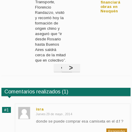
Transporte,
financiará
obras en
Florencio
Neuquén
Randazzo, visitó
y recorrió hoy la
formación de
origen chino y
aseguró que “ir
desde Rosario
hasta Buenos
Aires saldrá
cerca de la mitad
que en colectivo”.
<
>
Comentarios realizados (1)
isra
Jueves 29 de mayo , 2014
donde se puede comprar esa camiseta en el d.f ?
Responder