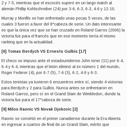
2 y 7-5, mientras que el escocés superó en un largo match al
alemán Phillip Kohlschreiber (24) por 3-6, 6-3, 6-3, 4-6 y 12-10.
Murray y Monfils se han enfrentado unas pocas 5 veces, de las
cuales 3 fueron a favor del 8°cabeza de serie. Un dato interesante
es que la única vez que se han cruzado en Roland Garros (2006) la
victoria fue para el francés que en ese momento tenía el mismo
ranking que en la actualidad.
[6] Tomas Berdych VS Ernests Gulbis [17]
El checo se impuso ante el estadounidense John isner (11) por 6-4,
6-4 y 6-4, mientras que el letón eliminó al ex número 1 del mundo,
Roger Federer (4), por 6-7 (5), 7-6 (3), 6-2, 4-6 y 6-3.
Estos tenistas ya tuvieron 6 encuentros entre sí, siendo 4 victorias
para Berdych y 2 para Gulbis. Nunca antes se enfrentaron en
Roland Garros, pero sí en el Grand Slam de Wimbledon, donde la
victoria fue para el 17°cabeza de serie.
[9] Milos Raonic VS Novak Djokovic [2]
Raonic se convirtió en el primer canadiense durante la Era Abierta
en ingresar a cuartos de final de un Grand Slam, mérito que