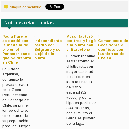
Ningun comentario
Noticias relacionadas
Paula Pareto
Messi facturó
se quedó con
Independiente
por tres y llegó
Comunicado de
la medalla de
perdió con
a la punta con
Boca sobre el
oro en el
Belgrano y se
el Barcelona
conflicto con
Panamericano
alejó de la
las tierras de
El crack rosarino
que se disputa
punta
Ezeiza
se transformó en
en Chile
el futbolista con
La judoca
mayor cantidad
argentina,
de tripletes en
conquistó la
toda la historia
presea dorada
del fútbol
en el Open
español (32
Panamericano
veces) y de la
de Santiago de
Liga en particular
Chile, su primer
(24). Además,
torneo del año,
con el triunfo el
en el marco de
Barca es puntero
su preparación
de la Liga.
para los Juegos