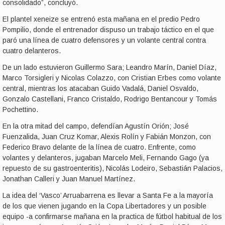
consolidado”, concluyó.
El plantel xeneize se entrenó esta mañana en el predio Pedro
Pompilio, donde el entrenador dispuso un trabajo táctico en el que
paró una línea de cuatro defensores y un volante central contra
cuatro delanteros.
De un lado estuvieron Guillermo Sara; Leandro Marín, Daniel Díaz,
Marco Torsigleri y Nicolas Colazzo, con Cristian Erbes como volante
central, mientras los atacaban Guido Vadalá, Daniel Osvaldo,
Gonzalo Castellani, Franco Cristaldo, Rodrigo Bentancour y Tomás
Pochettino.
En la otra mitad del campo, defendían Agustín Orión; José
Fuenzalida, Juan Cruz Komar, Alexis Rolín y Fabián Monzon, con
Federico Bravo delante de la línea de cuatro. Enfrente, como
volantes y delanteros, jugaban Marcelo Meli, Fernando Gago (ya
repuesto de su gastroenteritis), Nicolás Lodeiro, Sebastián Palacios,
Jonathan Calleri y Juan Manuel Martínez.
La idea del ‘Vasco’ Arruabarrena es llevar a Santa Fe a la mayoría
de los que vienen jugando en la Copa Libertadores y un posible
equipo -a confirmarse mañana en la practica de fútbol habitual de los