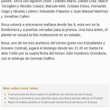
jueves- sería con Agustín Orión; Leandro Marín, Daniel Díaz, Marco
Torsiglieri y Nicolás Colazo; Marcelo Meli, Cristian Erbes, Fernando
Gago y Nicolas Lodeiro; Sebastián Palacios o Juan Manuel Martínez
y Jonathan Calleri.
Boca volverá a entrenarse mañana desde las 9, esta vez en la
Bombonera y a puertas cerradas para la prensa. Una hora antes, el
plantel se sacará la foto institucional en su estadio.
Boca, uno de los tres punteros del torneo (junto con Estudiantes y
Rosario Central), jugará el domingo desde las 21.30 en Santa Fe
ante Colón por la cuarta fecha del torneo Julio Humberto Grondona,
con el arbitraje de Germán Delfino.
Mas sobre este tema
Comunicado de Boca sobre el conflicto con las tierras de Ezeiza
“Vamos a encontrar una solución para que Boca pueda utilizar el Predio”
Macri le habría pedido a Cristina por los terrenos de Boca en Ezeiza