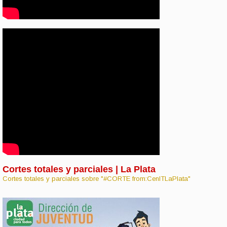
Cortes totales y parciales | La Plata
Cortes totales y parciales sobre "#CORTE from:CenITLaPlata"