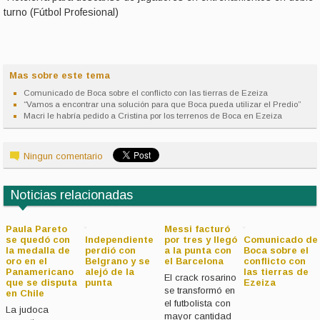
turno (Fútbol Profesional)
Mas sobre este tema
Comunicado de Boca sobre el conflicto con las tierras de Ezeiza
“Vamos a encontrar una solución para que Boca pueda utilizar el Predio”
Macri le habría pedido a Cristina por los terrenos de Boca en Ezeiza
Ningun comentario
Noticias relacionadas
Paula Pareto
Messi facturó
se quedó con
Independiente
por tres y llegó
Comunicado de
la medalla de
perdió con
a la punta con
Boca sobre el
oro en el
Belgrano y se
el Barcelona
conflicto con
Panamericano
alejó de la
las tierras de
El crack rosarino
que se disputa
punta
Ezeiza
se transformó en
en Chile
el futbolista con
La judoca
mayor cantidad