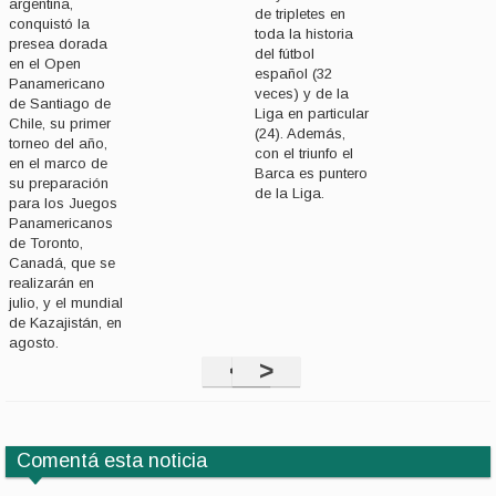
argentina,
de tripletes en
conquistó la
toda la historia
presea dorada
del fútbol
en el Open
español (32
Panamericano
veces) y de la
de Santiago de
Liga en particular
Chile, su primer
(24). Además,
torneo del año,
con el triunfo el
en el marco de
Barca es puntero
su preparación
de la Liga.
para los Juegos
Panamericanos
de Toronto,
Canadá, que se
realizarán en
julio, y el mundial
de Kazajistán, en
agosto.
<
>
Comentá esta noticia