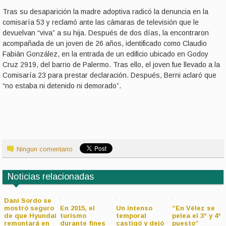
Tras su desaparición la madre adoptiva radicó la denuncia en la
comisaría 53 y reclamó ante las cámaras de televisión que le
devuelvan “viva” a su hija. Después de dos días, la encontraron
acompañada de un joven de 26 años, identificado como Claudio
Fabián González, en la entrada de un edificio ubicado en Godoy
Cruz 2919, del barrio de Palermo. Tras ello, el joven fue llevado a la
Comisaría 23 para prestar declaración. Después, Berni aclaró que
“no estaba ni detenido ni demorado”.
Ningun comentario
Noticias relacionadas
Dani Sordo se
mostró seguro
En 2015, el
Un intenso
“En Vélez se
de que Hyundai
turismo
temporal
pelea el 3° y 4°
remontará en
durante fines
castigó y dejó
puesto”