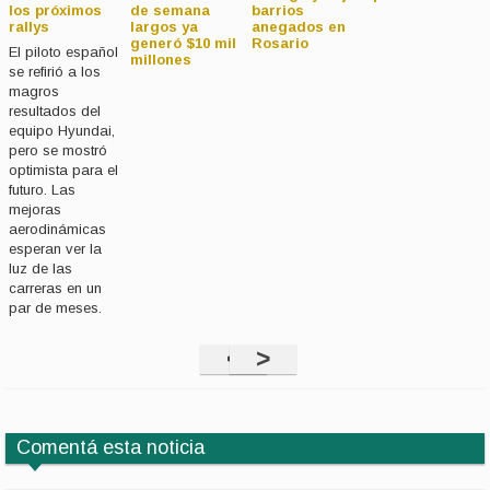
los próximos
de semana
barrios
rallys
largos ya
anegados en
generó $10 mil
Rosario
El piloto español
a
millones
se refirió a los
magros
resultados del
equipo Hyundai,
pero se mostró
optimista para el
futuro. Las
mejoras
aerodinámicas
esperan ver la
luz de las
carreras en un
par de meses.
<
>
Comentá esta noticia